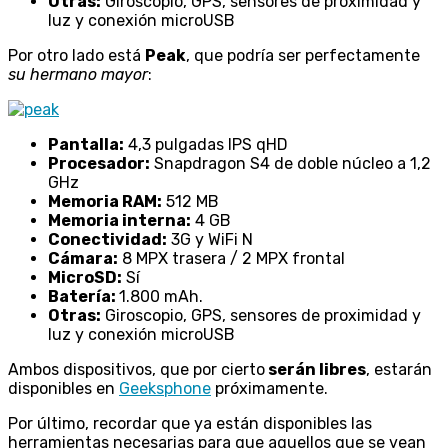
Otras:
Giroscopio, GPS, sensores de proximidad y
luz y conexión microUSB
Por otro lado está
Peak
, que podría ser perfectamente
su hermano mayor
:
Pantalla:
4,3 pulgadas IPS qHD
Procesador:
Snapdragon S4 de doble núcleo a 1,2
GHz
Memoria RAM:
512 MB
Memoria interna:
4 GB
Conectividad:
3G y WiFi N
Cámara:
8 MPX trasera / 2 MPX frontal
MicroSD:
Sí
Batería:
1.800 mAh.
Otras:
Giroscopio, GPS, sensores de proximidad y
luz y conexión microUSB
Ambos dispositivos, que por cierto
serán libres
, estarán
disponibles en
Geeksphone
próximamente.
Por último, recordar que ya están disponibles las
herramientas necesarias para que aquellos que se vean