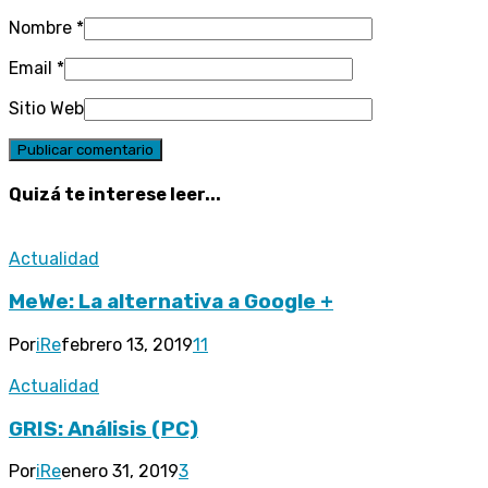
Nombre
*
Email
*
Sitio Web
Quizá te interese leer...
Actualidad
MeWe: La alternativa a Google +
Por
iRe
febrero 13, 2019
11
Actualidad
GRIS: Análisis (PC)
Por
iRe
enero 31, 2019
3