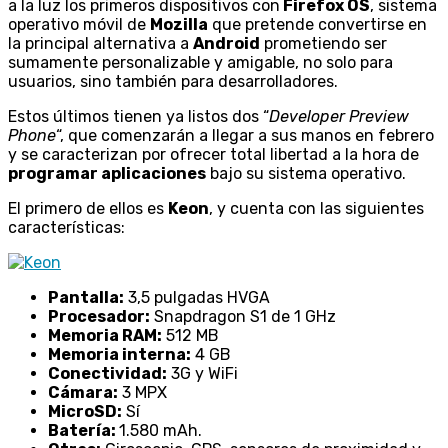
a la luz los primeros dispositivos con
Firefox OS
, sistema
operativo móvil de
Mozilla
que pretende convertirse en
la principal alternativa a
Android
prometiendo ser
sumamente personalizable y amigable, no solo para
usuarios, sino también para desarrolladores.
Estos últimos tienen ya listos dos “
Developer Preview
Phone
“, que comenzarán a llegar a sus manos en febrero
y se caracterizan por ofrecer total libertad a la hora de
programar aplicaciones
bajo su sistema operativo.
El primero de ellos es
Keon
, y cuenta con las siguientes
características:
Pantalla:
3,5 pulgadas HVGA
Procesador:
Snapdragon S1 de 1 GHz
Memoria RAM:
512 MB
Memoria interna:
4 GB
Conectividad:
3G y WiFi
Cámara:
3 MPX
MicroSD:
Sí
Batería:
1.580 mAh.