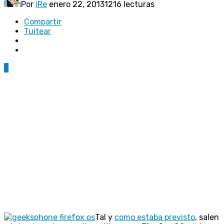
Por
iRe
enero 22, 2013
1216 lecturas
Compartir
Tuitear
7
Tal y
como estaba previsto
, salen