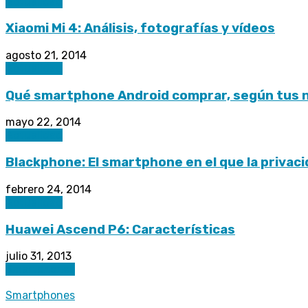
Actualidad
Xiaomi Mi 4: Análisis, fotografías y vídeos
agosto 21, 2014
Actualidad
Qué smartphone Android comprar, según tus 
mayo 22, 2014
Actualidad
Blackphone: El smartphone en el que la privac
febrero 24, 2014
Actualidad
Huawei Ascend P6: Características
julio 31, 2013
Smartphones
Smartphones