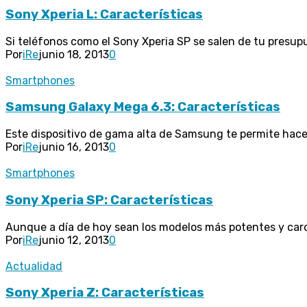
Sony Xperia L: Características
Si teléfonos como el Sony Xperia SP se salen de tu presup
Por
iRe
junio 18, 2013
0
Smartphones
Samsung Galaxy Mega 6.3: Características
Este dispositivo de gama alta de Samsung te permite hacer
Por
iRe
junio 16, 2013
0
Smartphones
Sony Xperia SP: Características
Aunque a día de hoy sean los modelos más potentes y caros,
Por
iRe
junio 12, 2013
0
Actualidad
Sony Xperia Z: Características