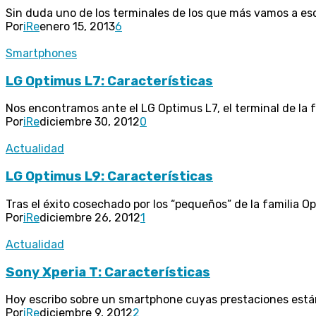
Sin duda uno de los terminales de los que más vamos a escu
Por
iRe
enero 15, 2013
6
Smartphones
LG Optimus L7: Características
Nos encontramos ante el LG Optimus L7, el terminal de la f
Por
iRe
diciembre 30, 2012
0
Actualidad
LG Optimus L9: Características
Tras el éxito cosechado por los “pequeños” de la familia Opt
Por
iRe
diciembre 26, 2012
1
Actualidad
Sony Xperia T: Características
Hoy escribo sobre un smartphone cuyas prestaciones están a
Por
iRe
diciembre 9, 2012
2