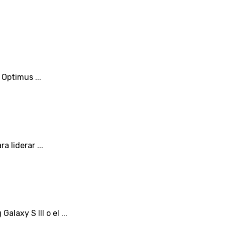
Optimus ...
 liderar ...
axy S III o el ...