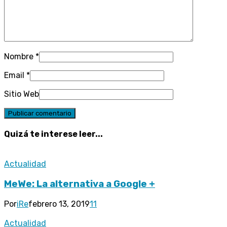
Nombre
*
Email
*
Sitio Web
Quizá te interese leer...
Actualidad
MeWe: La alternativa a Google +
Por
iRe
febrero 13, 2019
11
Actualidad