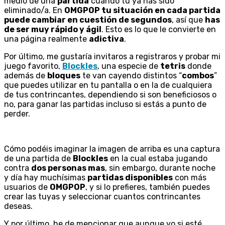
medio de una
partida
cuando tú ya has sido
eliminado/a. En
OMGPOP tu situación en cada partida
puede cambiar en cuestión de segundos
, así que
has
de ser muy rápido y ágil
. Esto es lo que le convierte en
una página realmente
adictiva
.
Por último, me gustaría invitaros a registraros y probar mi
juego favorito,
Blockles
, una especie de
tetris
donde
además de
bloques
te van cayendo distintos “
combos
”
que puedes utilizar en tu pantalla o en la de cualquiera
de tus contrincantes, dependiendo si son beneficiosos o
no,
para ganar las partidas incluso si estás a punto de
perder
.
Cómo podéis imaginar la imagen de arriba es una captura
de una partida de
Blockles
en la cual estaba jugando
contra
dos personas mas
, sin embargo, durante noche
y día hay muchísimas
partidas disponibles
con más
usuarios de
OMGPOP
, y si lo prefieres, también puedes
crear las tuyas y seleccionar cuantos contrincantes
deseas.
Y por último, he de mencionar que aunque yo si esté