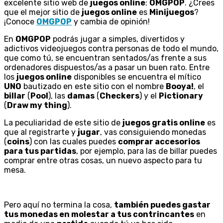
excelente sitio web de
juegos online
:
OMGPOP
. ¿Crees
que el mejor sitio de
juegos online
es
Minijuegos
?
¡Conoce
OMGPOP
y cambia de opinión!
En
OMGPOP
podrás jugar a simples, divertidos y
adictivos videojuegos contra personas de todo el mundo,
que como tú, se encuentran sentados/as frente a sus
ordenadores dispuestos/as a pasar un buen rato. Entre
los
juegos online
disponibles se encuentra el mítico
UNO
bautizado en este sitio con el nombre
Booya!
, el
billar
(
Pool
), las
damas
(
Checkers
) y el
Pictionary
(
Draw my thing
).
La peculiaridad de este sitio de
juegos gratis online
es
que al registrarte y
jugar
, vas consiguiendo monedas
(
coins
) con las cuales puedes
comprar accesorios
para tus partidas
, por ejemplo, para las de billar puedes
comprar
entre otras cosas, un nuevo aspecto para tu
mesa.
Pero aquí no termina la cosa,
también puedes gastar
tus monedas en molestar a tus contrincantes
en