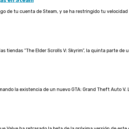
gas en Steam
 de tu cuenta de Steam, y se ha restringido tu velocidad .
as tiendas “The Elder Scrolls V: Skyrim”, la quinta parte de un
mando la existencia de un nuevo GTA: Grand Theft Auto V. 
ue Valve ha retrasado la beta de la próxima versión de este 