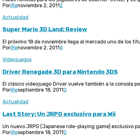
Por
iRe
noviembre 2, 2011
2
Actualidad
Super Mario 3D Land: Review
El próximo 18 de noviembre llega al mercado uno de los tít
Por
iRe
noviembre 2, 2011
4
Videojuegos
Driver Renegade 3D para Nintendo 3DS
El clásico videojuego Driver vuelve también a la consola por
Por
iRe
septiembre 18, 2011
0
Actualidad
Last Story: Un JRPG exclusivo para Wii
Un nuevo JRPG (Japanese role-playing game) exclusivo para 
Por
iRe
septiembre 18, 2011
0