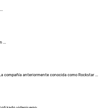
..
 ...
La compañía anteriormente conocida como Rockstar ...
cotizado videojuego; ...