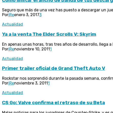
Cómo limitar el ancho de banda de tus descar
Seguro que más de una vez has puesto a descargar un juego
Por
iRe
enero 3, 2017
3
Actualidad
Ya a la venta The Elder Scrolls V: Skyrim
En apenas unas horas, tras tres años de desarrollo, llega a l
Por
iRe
noviembre 10, 2011
1
Actualidad
Primer trailer oficial de Grand Theft Auto V
Rockstar nos sorprendió durante la pasada semana, confir
Por
iRe
noviembre 3, 2011
1
Actualidad
CS Go: Valve confirma el retraso de su Beta
Malas noticias para los jugadores de Counter-Strike, y es q