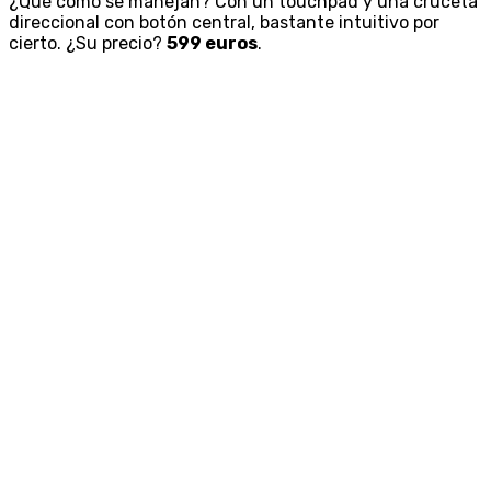
¿Qué cómo se manejan? Con un touchpad y una cruceta
direccional con botón central, bastante intuitivo por
cierto. ¿Su precio?
599 euros
.