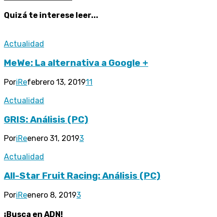
Quizá te interese leer...
Actualidad
MeWe: La alternativa a Google +
Por
iRe
febrero 13, 2019
11
Actualidad
GRIS: Análisis (PC)
Por
iRe
enero 31, 2019
3
Actualidad
All-Star Fruit Racing: Análisis (PC)
Por
iRe
enero 8, 2019
3
¡Busca en ADN!