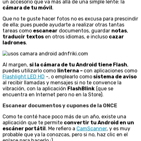
un accesorio que va más allá de una simple lente: la
cámara de tu móvil
.
Que no te guste hacer fotos no es excusa para prescindir
de ella; pues puede ayudarte a realizar otras tantas
tareas como
escanear
documentos, guardar
notas
,
traducir textos
en otros idiomas, e incluso
cazar
ladrones
.
Al margen,
si la cámara de tu Android tiene Flash
,
puedes utilizarlo como
linterna –
con aplicaciones como
Flashlight LED HD
-, o emplearlo como
sistema de aviso
al recibir llamadas y mensajes si no te convence la
vibración, con la aplicación
FlashBlink
(que se
encuentra en Internet pero no en la Store).
Escanear documentos y cupones de la ONCE
Como te conté hace poco más de un año, existe una
aplicación que te permite
convertir tu Android en un
escáner portátil
. Me refiero a
CamScanner
, y es muy
probable que ya la conozcas, pero si no, haz clic en el
enlace para hacerlo ;).