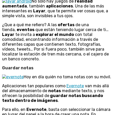
No sólo hay juegos de
realidad
aumentada
, también
aplicaciones
. Una de las más
interesantes es
Layar
, que te permite ver cosas que, a
simple vista, son invisibles a tus ojos.
¿Que a qué me refiero? A las
ofertas
de una
tienda,
eventos
que están teniendo lugar cerca de ti…
Layar
te invita a
explorar el mundo
con total
comodidad, encontrando información a través de
diferentes capas que contienen texto, fotografías,
vídeos, tweets… Por si fuera poco, también sirve para
localizar la estación de tren más cercana, o el cajero de
un banco concreto.
Guardar notas
Hoy en día quién no toma notas con su móvil.
Aplicaciones tan populares como
Evernote
van más allá
del almacenamiento de
notas
mediante texto, y nos
ofrecen la posibilidad de
guardar notas buscando
texto dentro de imágenes
.
Para ello, en
Evernote
, basta con seleccionar la cámara
en lugar del papel a la hora de crear una nota. En