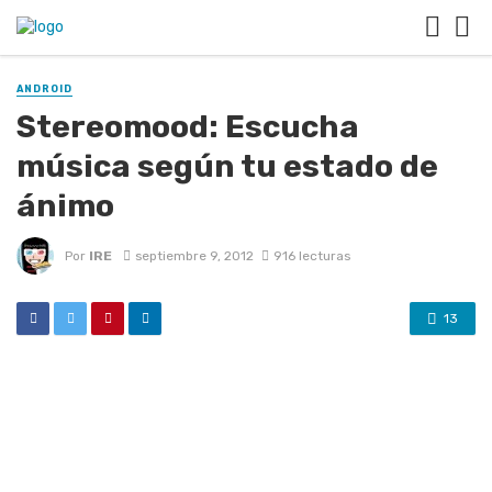
ANDROID
Stereomood: Escucha
música según tu estado de
ánimo
Por
IRE
septiembre 9, 2012
916 lecturas
13