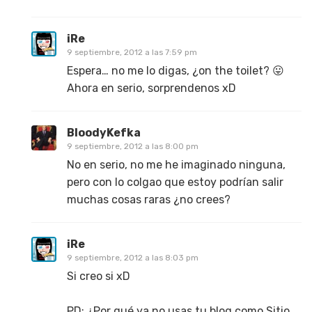
iRe
9 septiembre, 2012 a las 7:59 pm
Espera… no me lo digas, ¿on the toilet? 😛
Ahora en serio, sorprendenos xD
BloodyKefka
9 septiembre, 2012 a las 8:00 pm
No en serio, no me he imaginado ninguna,
pero con lo colgao que estoy podrían salir
muchas cosas raras ¿no crees?
iRe
9 septiembre, 2012 a las 8:03 pm
Si creo si xD
PD: ¿Por qué ya no usas tu blog como Sitio