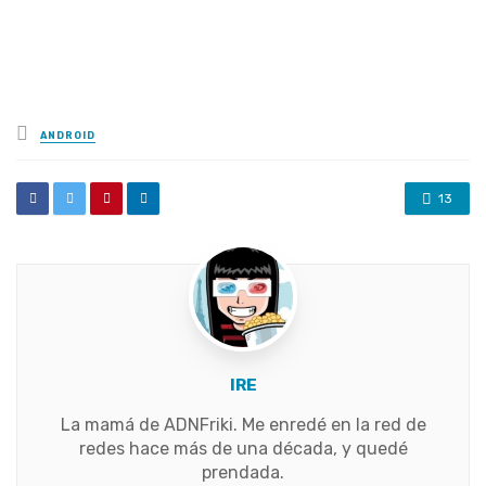
Posted
ANDROID
in
13
IRE
La mamá de ADNFriki. Me enredé en la red de
redes hace más de una década, y quedé
prendada.