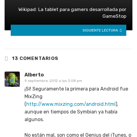
Wikipad: La tablet para gamers desarrollada por
GameStop
SIGUIENTE LECTURA
13 COMENTARIOS
Alberto
9 septiembre, 2012 a las 3:08 pm
¡Sí! Seguramente la primera para Android fue
MixZing
(
http://www.mixzing.com/android.html
),
aunque en tiempos de Symbian ya había
algunos.
No están mal, son como el Genius del iTunes, o