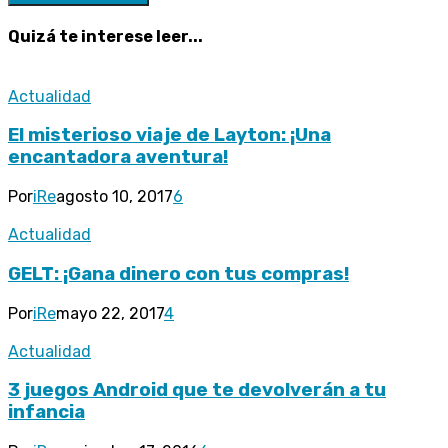
Quizá te interese leer...
Actualidad
El misterioso viaje de Layton: ¡Una
encantadora aventura!
Por
iRe
agosto 10, 2017
6
Actualidad
GELT: ¡Gana dinero con tus compras!
Por
iRe
mayo 22, 2017
4
Actualidad
3 juegos Android que te devolverán a tu
infancia