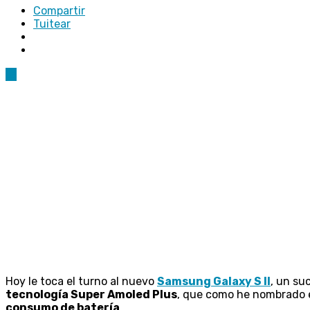
Compartir
Tuitear
13
Hoy le toca el turno al nuevo
Samsung Galaxy S II
, un su
tecnología Super Amoled Plus
, que como he nombrado e
consumo de batería
.