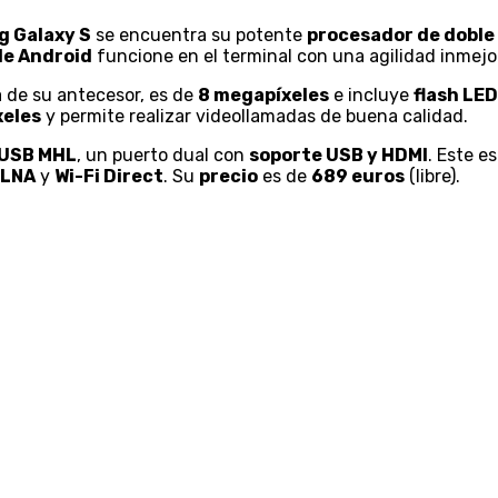
 Galaxy S
se encuentra su potente
procesador de doble 
de Android
funcione en
el terminal con una agilidad inmejo
a de su antecesor, es de
8 megapíxeles
e incluye
flash LED
xeles
y permite realizar videollamadas de buena calidad.
 USB MHL
, un puerto dual con
soporte USB y HDMI
. Este e
LNA
y
Wi-Fi Direct
. Su
precio
es de
689 euros
(libre).