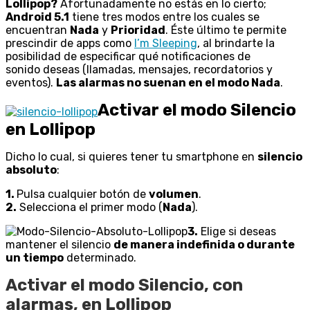
Lollipop?
Afortunadamente no estás en lo cierto;
Android 5.1
tiene tres modos entre los cuales se
encuentran
Nada
y
Prioridad
. Éste último te permite
prescindir de apps como
I’m Sleeping
, al brindarte la
posibilidad de especificar qué notificaciones de
sonido deseas (llamadas, mensajes, recordatorios y
eventos).
Las alarmas no suenan en el modo Nada
.
Activar el modo Silencio
en Lollipop
Dicho lo cual, si quieres tener tu smartphone en
silencio
absoluto
:
1.
Pulsa cualquier botón de
volumen
.
2.
Selecciona el primer modo (
Nada
).
3.
Elige si deseas
mantener el silencio
de manera indefinida o durante
un tiempo
determinado.
Activar el modo Silencio, con
alarmas, en Lollipop