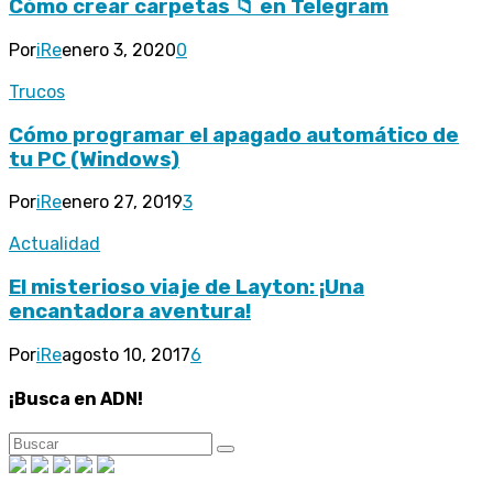
Cómo crear carpetas 📁 en Telegram
Por
iRe
enero 3, 2020
0
Trucos
Cómo programar el apagado automático de
tu PC (Windows)
Por
iRe
enero 27, 2019
3
Actualidad
El misterioso viaje de Layton: ¡Una
encantadora aventura!
Por
iRe
agosto 10, 2017
6
¡Busca en ADN!