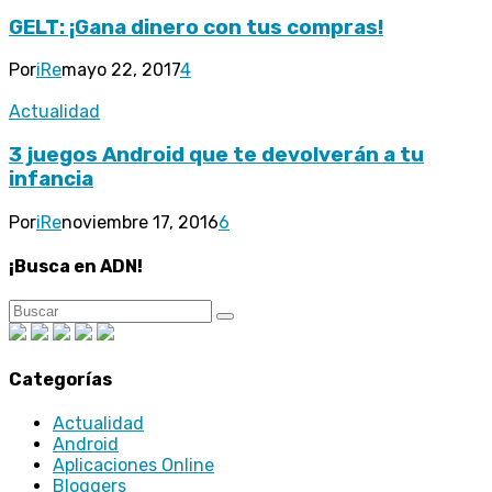
GELT: ¡Gana dinero con tus compras!
Por
iRe
mayo 22, 2017
4
Actualidad
3 juegos Android que te devolverán a tu
infancia
Por
iRe
noviembre 17, 2016
6
¡Busca en ADN!
Categorías
Actualidad
Android
Aplicaciones Online
Bloggers