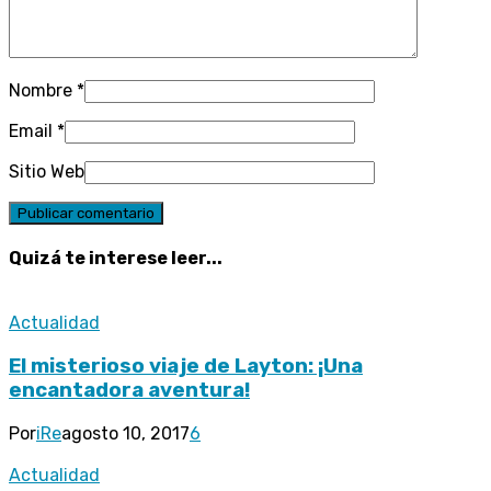
Nombre
*
Email
*
Sitio Web
Quizá te interese leer...
Actualidad
El misterioso viaje de Layton: ¡Una
encantadora aventura!
Por
iRe
agosto 10, 2017
6
Actualidad