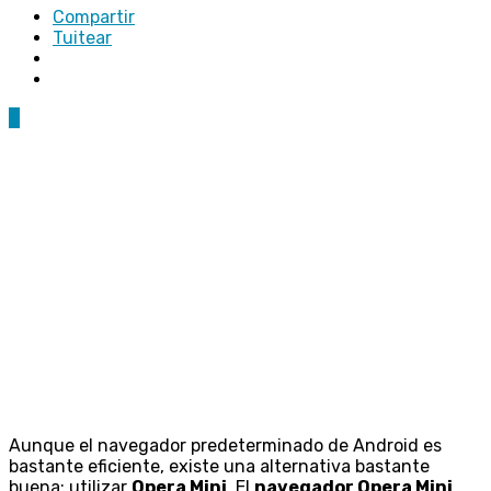
Compartir
Tuitear
4
Aunque el navegador predeterminado de Android es
bastante eficiente, existe una alternativa bastante
buena; utilizar
Opera Mini
. El
navegador Opera Mini