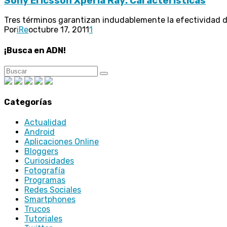
Sony Ericsson Xperia Ray: Características
Tres términos garantizan indudablemente la efectividad d
Por
iRe
octubre 17, 2011
1
¡Busca en ADN!
Categorías
Actualidad
Android
Aplicaciones Online
Bloggers
Curiosidades
Fotografía
Programas
Redes Sociales
Smartphones
Trucos
Tutoriales