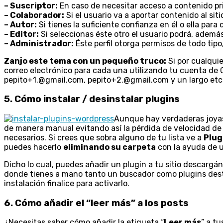
– Suscriptor:
En caso de necesitar acceso a contenido pri
– Colaborador:
Si el usuario va a aportar contenido al siti
– Autor:
Si tienes la suficiente confianza en él o ella para 
– Editor:
Si seleccionas éste otro el usuario podrá, además 
– Administrador:
Éste perfil otorga permisos de todo tip
Zanjo este tema con un pequeño truco:
Si por cualquie
correo electrónico para cada una utilizando tu cuenta de
pepito+1.@gmail.com, pepito+2.@gmail.com y un largo etc
5. Cómo instalar / desinstalar plugins
Aunque hay verdaderas joyas
de manera manual evitando así la pérdida de velocidad de
necesarios. Si crees que sobra alguno de tu lista ve a
Plug
puedes hacerlo
eliminando su carpeta
con la ayuda de 
Dicho lo cual, puedes añadir un plugin a tu sitio descargá
donde tienes a mano tanto un buscador como plugins destac
instalación finalice para activarlo.
6. Cómo añadir el “leer más” a los posts
¿Necesitas saber cómo añadir la etiqueta “
Leer más
” a t