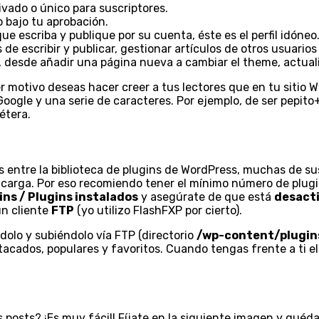
vado o único para suscriptores.
o bajo tu aprobación.
que escriba y publique por su cuenta, éste es el perfil idóneo
de escribir y publicar, gestionar artículos de otros usuario
o, desde añadir una página nueva a cambiar el theme, actual
r motivo deseas hacer creer a tus lectores que en tu sitio 
 Google y una serie de caracteres. Por ejemplo, de ser pep
étera.
 entre la biblioteca de plugins de WordPress, muchas de s
 carga. Por eso recomiendo tener el mínimo número de plugi
ins / Plugins instalados
y asegúrate de que está
desact
un cliente
FTP
(yo utilizo FlashFXP por cierto).
ndolo y subiéndolo vía FTP (directorio
/wp-content/plugin
ados, populares y favoritos. Cuando tengas frente a ti el d
us posts? ¡Es muy fácil! Fíjate en la siguiente imagen y quéd