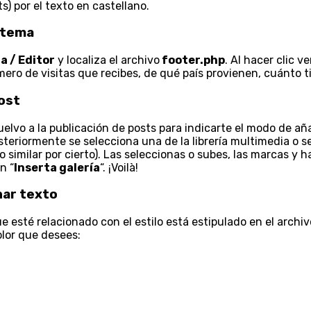
s) por el texto en castellano.
u tema
a / Editor
y localiza el archivo
footer.php
. Al hacer clic v
úmero de visitas que recibes, de qué país provienen, cuánt
post
elvo a la publicación de posts para indicarte el modo de añ
riormente se selecciona una de la librería multimedia o se su
o similar por cierto). Las seleccionas o subes, las marcas y h
n “
Inserta galería
“. ¡Voilà!
nar texto
ue esté relacionado con el estilo está estipulado en el archi
olor que desees: