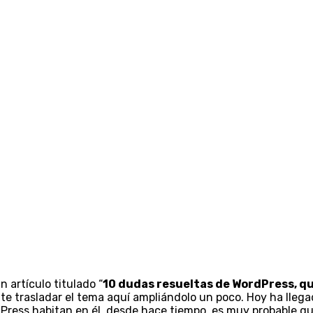
 artículo titulado “
10 dudas resueltas de WordPress, qu
e trasladar el tema aquí ampliándolo un poco. Hoy ha llegad
ordPress habitan en él, desde hace tiempo, es muy probable