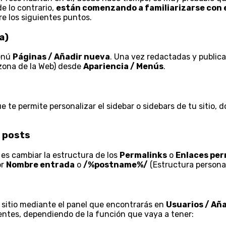
de lo contrario,
están comenzando a familiarizarse con 
e los siguientes puntos.
a)
menú
Páginas / Añadir nueva
. Una vez redactadas y publi
 zona de la Web) desde
Apariencia / Menús
.
e te permite personalizar el sidebar o sidebars de tu sitio, 
s posts
es cambiar la estructura de los
Permalinks
o
Enlaces pe
or
Nombre entrada
o
/%postname%/
(Estructura personal
 sitio mediante el panel que encontrarás en
Usuarios / Añ
entes, dependiendo de la función que vaya a tener: