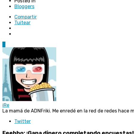
Posted in
Bloggers
Compartir
Tuitear
9
iRe
La mamá de ADNFriki. Me enredé en la red de redes hace 
Twitter
Feebbo: ¡Gana dinero completando encuestas! 