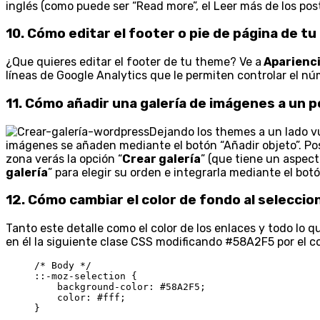
inglés (como puede ser “Read more”, el Leer más de los post
10. Cómo editar el footer o pie de página de t
¿Que quieres editar el footer de tu theme? Ve a
Aparienci
líneas de Google Analytics que le permiten controlar el n
11. Cómo añadir una galería de imágenes a un 
Dejando los themes a un lado vu
imágenes se añaden mediante el botón “Añadir objeto”. Poste
zona verás la opción “
Crear galería
” (que tiene un aspect
galería
” para elegir su orden e integrarla mediante el botó
12. Cómo cambiar el color de fondo al seleccio
Tanto este detalle como el color de los enlaces y todo lo q
en él la siguiente clase CSS modificando #58A2F5 por el c
/* Body */

::-moz-selection {

    background-color: #58A2F5;

    color: #fff;

}
