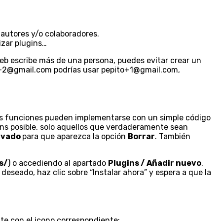
.
s autores y/o colaboradores.
izar plugins…
Web escribe más de una persona, puedes evitar crear un
ito+2@gmail.com podrías usar pepito+1@gmail.com,
us funciones pueden implementarse con un simple código
ns posible, solo aquellos que verdaderamente sean
ivado
para que aparezca la opción
Borrar
. También
s/
) o accediendo al apartado
Plugins / Añadir nuevo
,
eseado, haz clic sobre “Instalar ahora” y espera a que la
ate con el icono correspondiente: