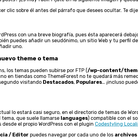
er clic sobre él antes del párrafo que desees ocultar. Te dije
rdPress con una breve biografía, pues ésta aparecerá debajo
bién puedes añadir un seudónimo, un sitio Web y tu perfil de 
ñadir uno.
n nuevo theme o tema
ins, los temas pueden subirse por FTP (
/wp-content/them
uno en tiendas como ThemeForest no te quedará más remedio
 segundo visitando
Destacados
,
Populares
… ¡incluso pue
tual lo estará casi seguro, en el directorio de temas de Wor
el tema, que suele llamarse
languages
) compatible con el 
 desde el propio WordPress con el plugin
Codestyling Local
cia / Editor
puedes navegar por cada uno de los
archivos