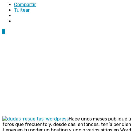
Compartir
Tuitear
9
Hace unos meses publiqué un
foros que frecuento y, desde casi entonces, tenía pendient
tienes en tu poder un hosting y uno o varios sitios en W