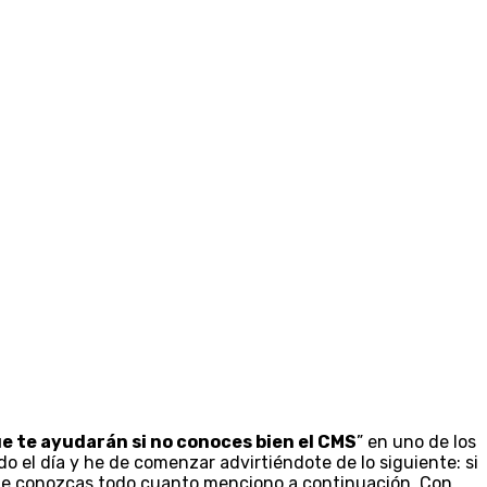
e te ayudarán si no conoces bien el CMS
” en uno de los
o el día y he de comenzar advirtiéndote de lo siguiente: si
 que conozcas todo cuanto menciono a continuación. Con